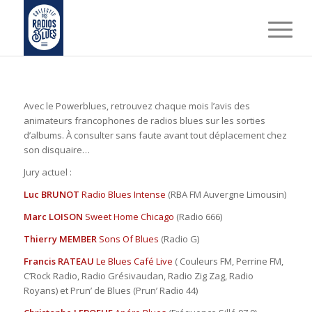
Avec le Powerblues, retrouvez chaque mois l’avis des
animateurs francophones de radios blues sur les sorties
d’albums. À consulter sans faute avant tout déplacement chez
son disquaire…
Jury actuel :
Luc BRUNOT
Radio Blues Intense
(RBA FM Auvergne Limousin)
Marc LOISON
Sweet Home Chicago
(Radio 666)
Thierry MEMBER
Sons Of Blues
(Radio G)
Francis RATEAU
Le Blues Café Live
( Couleurs FM, Perrine FM,
C’Rock Radio, Radio Grésivaudan, Radio Zig Zag, Radio
Royans) et Prun’ de Blues (Prun’ Radio 44)