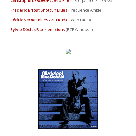
Christophe LEBOEUF
Apéro Blues
(Fréquence Sillé 97.9)
Frédéric Briout
Shotgun Blues
(Fréquence Amitié)
Cédric Vernet
Blues Actu Radio
(Web radio)
Sylvie Déclas
Blues emotions
(RCF Vaucluse)